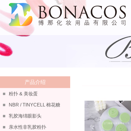
产品介绍
粉扑 & 美妆蛋
NBR / TINYCELL 棉花糖
系列
乳胶海绵眼影头
亲水性非乳胶粉扑