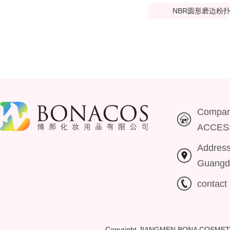
NBR圆形磨边粉
Compa
ACCES
Addres
Guangd
contac
Copyright JIANGMEN BONA COSMET