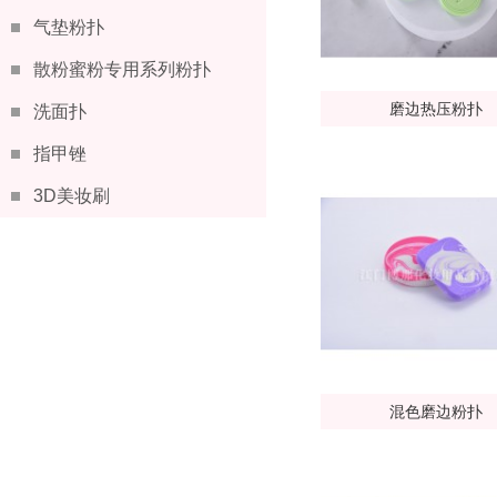
气垫粉扑
散粉蜜粉专用系列粉扑
磨边热压粉扑
洗面扑
指甲锉
3D美妆刷
混色磨边粉扑